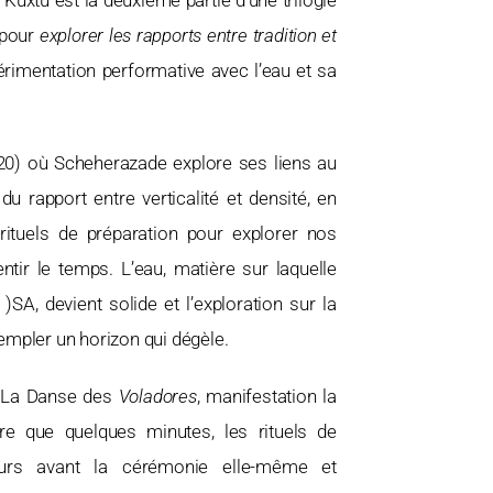
Kuxtú est la deuxième partie d’une trilogie
s pour
explorer les rapports entre tradition et
périmentation performative avec l’eau et sa
020) où Scheherazade explore ses liens au
u rapport entre verticalité et densité, en
rituels de préparation pour explorer nos
tir le temps. L’eau, matière sur laquelle
)SA, devient solide et l’exploration sur la
empler un horizon qui dégèle.
de La Danse des
Voladores
, manifestation la
ure que quelques minutes, les rituels de
urs avant la cérémonie elle-même et