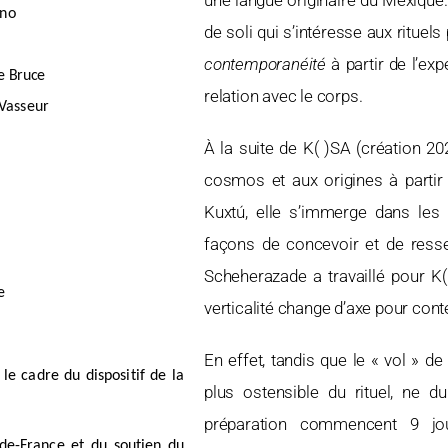
une langue originaire du Mexique. 
ano
de soli qui s’intéresse aux rituel
contemporanéité
à partir de l’ex
e Bruce
relation avec le corps.
Vasseur
À la suite de K( )SA (création 2
cosmos et aux origines à partir d
Kuxtú, elle s’immerge dans les 
façons de concevoir et de ressen
Scheherazade a travaillé pour K( 
e
verticalité change d’axe pour cont
En effet, tandis que le « vol » 
e cadre du dispositif de la
plus ostensible du rituel, ne d
préparation commencent 9 jo
-de-France et du soutien du