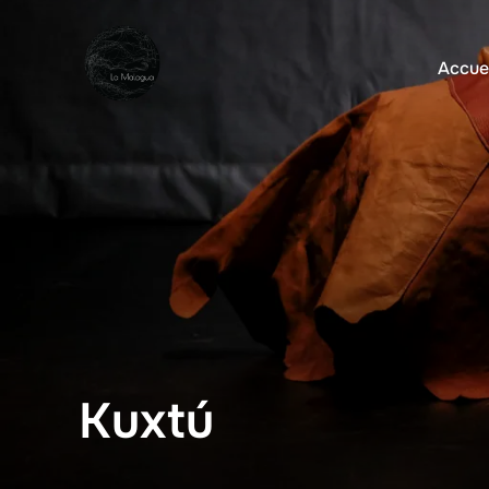
Accue
Kuxtú