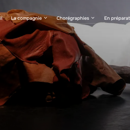
il
La compagnie
Chorégraphies
En préparat